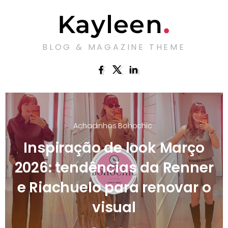
BLOG & MAGAZINE THEME
Achadinhos Bohochic
Look Renner outono 2026:
novidades para deixar seu
guarda-roupas com estilo