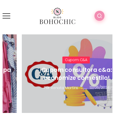
Cupom C&a
Cupom consultora c&a:
economize com estilo!
Por
13/05/2024
Renata Martins