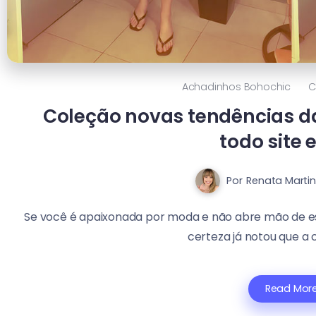
Achadinhos Bohochic
C
Coleção novas tendências d
todo site 
Por
Renata Martin
Se você é apaixonada por moda e não abre mão de es
certeza já notou que a c
Read Mor