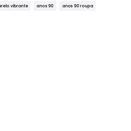
relo vibrante
anos 90
anos 90 roupa