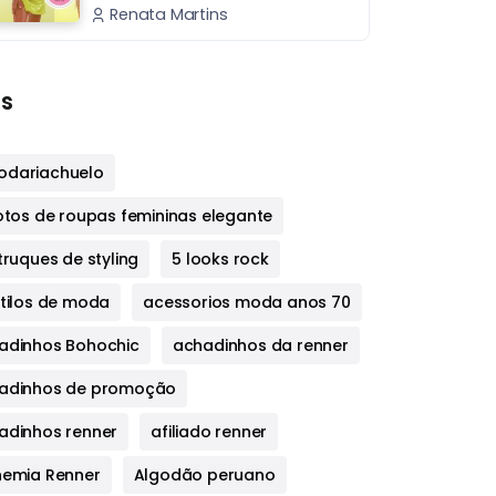
Renata Martins
s
dariachuelo
fotos de roupas femininas elegante
truques de styling
5 looks rock
stilos de moda
acessorios moda anos 70
adinhos Bohochic
achadinhos da renner
adinhos de promoção
adinhos renner
afiliado renner
hemia Renner
Algodão peruano