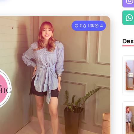
0
1.3K
4
Des