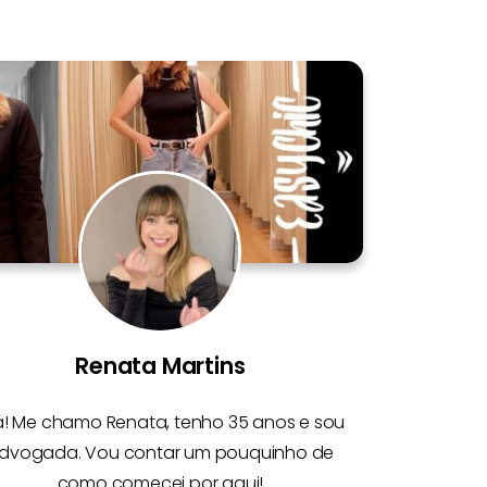
Renata Martins
á! Me chamo
Renata
, tenho 35 anos e sou
dvogada. Vou contar um pouquinho de
como comecei por aqui!