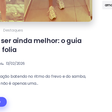
ama
Destaques
ser ainda melhor: o guia
 folia
ns
13/02/2026
ração batendo no ritmo do frevo e do samba,
 não é apenas uma...
e