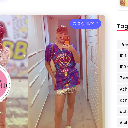
0
1.1K
7
Tag
#mo
10 
100 
7 e
Ach
ach
ach
Alc