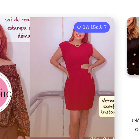
0
1.5K
7
Ol
a