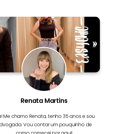
Renata Martins
á! Me chamo
Renata
, tenho 35 anos e sou
dvogada. Vou contar um pouquinho de
como comecei por aqui!