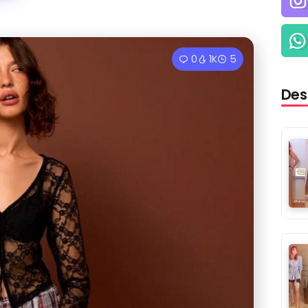
0
1K
5
Des