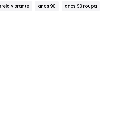
relo vibrante
anos 90
anos 90 roupa