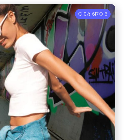
0
617
5