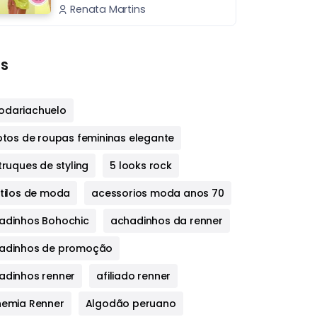
Renata Martins
s
dariachuelo
fotos de roupas femininas elegante
truques de styling
5 looks rock
stilos de moda
acessorios moda anos 70
adinhos Bohochic
achadinhos da renner
adinhos de promoção
adinhos renner
afiliado renner
hemia Renner
Algodão peruano