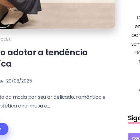
D
e
bar
Looks
sem
mo adotar a tendência
de
ica
s
20/08/2025
o da moda por seu ar delicado, romântico e
stética charmosa e...
Sig
e