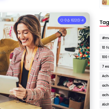
0
622
4
Tag
#mo
10 
100 
7 e
Ach
ach
ach
Alc