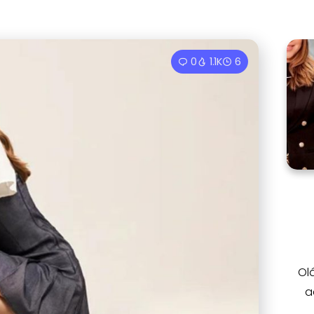
0
1.1K
6
Ol
a