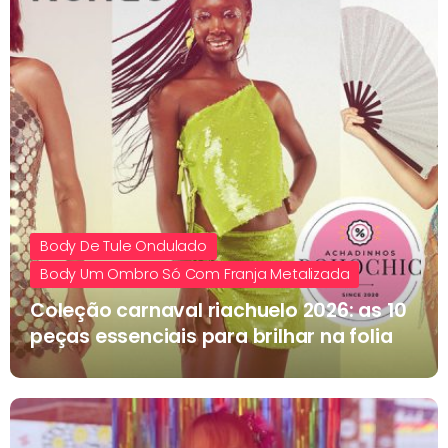
Body De Tule Ondulado
Body Um Ombro Só Com Franja Metalizada
Coleção carnaval riachuelo 2026: as 10
peças essenciais para brilhar na folia