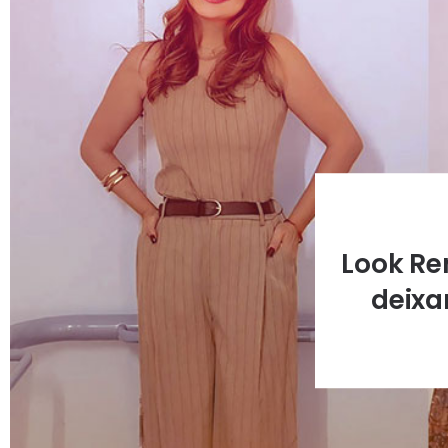
Look Re
deixa