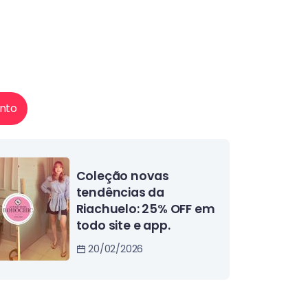
nto
Dicas para seu
carnaval 2026 ser
ainda melhor: o guia
prático da folia
13/02/2026