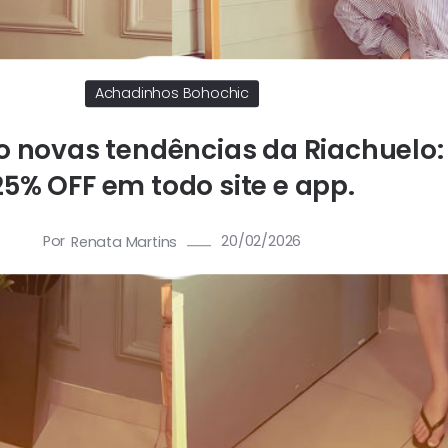
Achadinhos Bohochic
o novas tendências da Riachuelo:
25% OFF em todo site e app.
Por
20/02/2026
Renata Martins