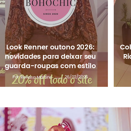
Look Renner outono 2026:
Co
novidades para deixar seu
Ri
guarda-roupas com estilo
Por
26/02/2026
Renata Martins