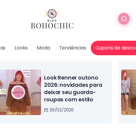
cas
Looks
Moda
Tendências
Cupons de desco
Coleção novas
tendências da
Riachuelo: 25% OFF em
todo site e app.
20/02/2026