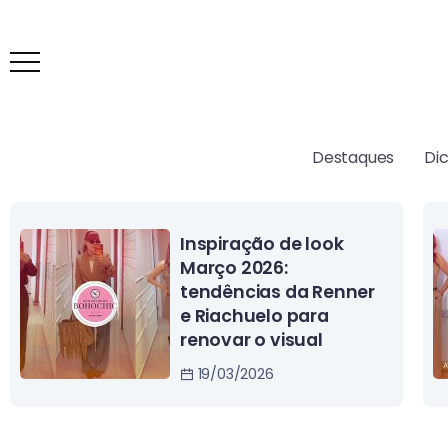
Destaques
Di
Look Renner outono
2026: novidades para
deixar seu guarda-
roupas com estilo
26/02/2026