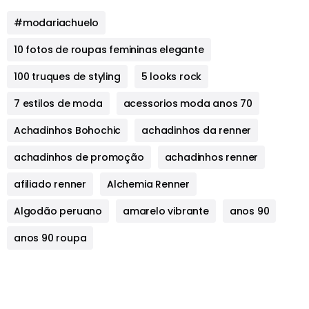
#modariachuelo
10 fotos de roupas femininas elegante
100 truques de styling
5 looks rock
7 estilos de moda
acessorios moda anos 70
Achadinhos Bohochic
achadinhos da renner
achadinhos de promoção
achadinhos renner
afiliado renner
Alchemia Renner
Algodão peruano
amarelo vibrante
anos 90
anos 90 roupa