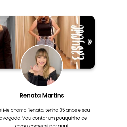
Renata Martins
á! Me chamo
Renata
, tenho 35 anos e sou
dvogada. Vou contar um pouquinho de
como comecei por aqui!