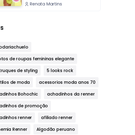
Renata Martins
s
dariachuelo
fotos de roupas femininas elegante
truques de styling
5 looks rock
stilos de moda
acessorios moda anos 70
adinhos Bohochic
achadinhos da renner
adinhos de promoção
adinhos renner
afiliado renner
hemia Renner
Algodão peruano