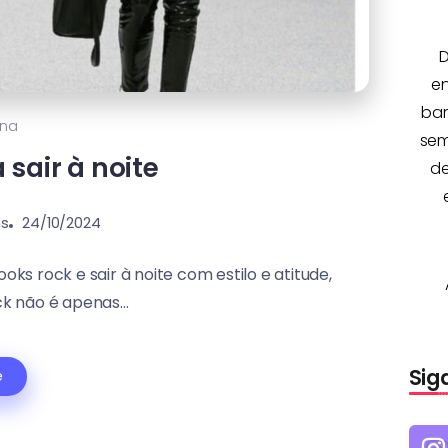
D
e
bar
ina
sem
 sair à noite
de
ns
24/10/2024
ks rock e sair à noite com estilo e atitude,
k não é apenas...
Sig
e