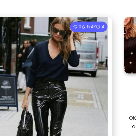
0
5.4K
4
Ol
a