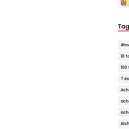
Tag
#mo
10 
100 
7 e
Ach
ach
ach
Alc