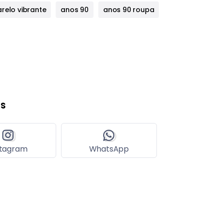
relo vibrante
anos 90
anos 90 roupa
s
stagram
WhatsApp