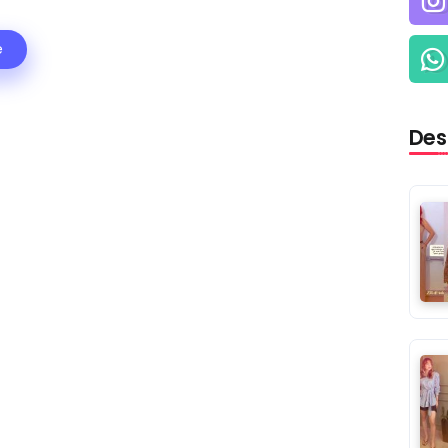
e
Des