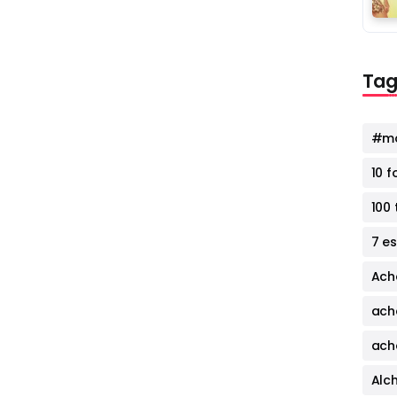
Tag
#mo
10 
100 
7 e
Ach
ach
ach
Alc