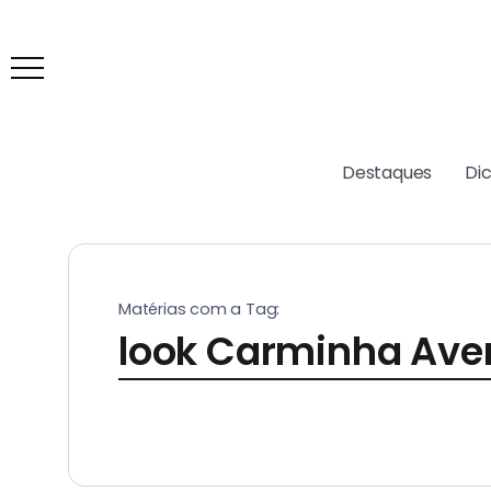
Destaques
Di
Matérias com a Tag:
look Carminha Aven