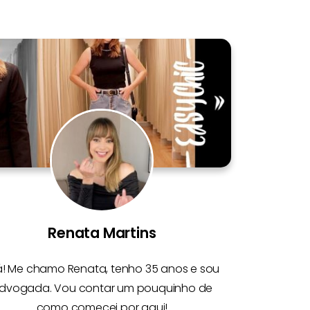
Renata Martins
á! Me chamo
Renata
, tenho 35 anos e sou
dvogada. Vou contar um pouquinho de
como comecei por aqui!