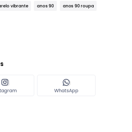
relo vibrante
anos 90
anos 90 roupa
s
stagram
WhatsApp