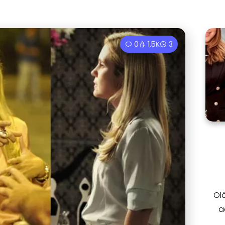
0
1.5K
3
Ol
a