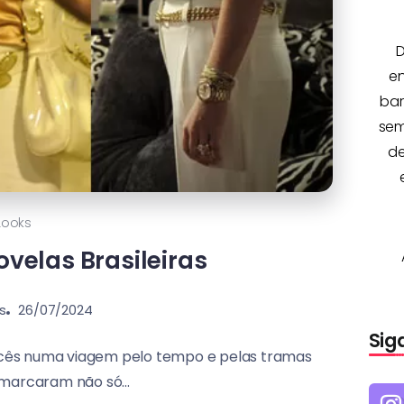
D
e
bar
sem
de
Looks
velas Brasileiras
s
26/07/2024
Sig
 vocês numa viagem pelo tempo e pelas tramas
 marcaram não só...