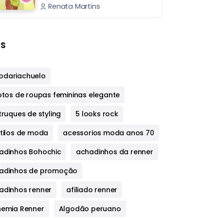
Renata Martins
s
dariachuelo
fotos de roupas femininas elegante
truques de styling
5 looks rock
stilos de moda
acessorios moda anos 70
adinhos Bohochic
achadinhos da renner
adinhos de promoção
adinhos renner
afiliado renner
hemia Renner
Algodão peruano