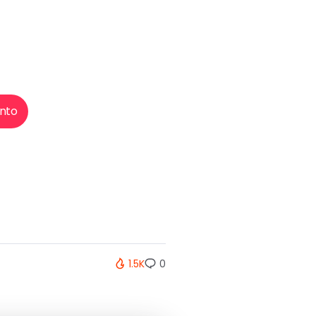
nto
1.5K
0