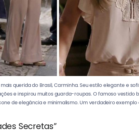
 mais querida do Brasil, Carminha. Seu estilo elegante e so
ações e inspirou muitos guarda-roupas. O famoso vestido
cone de elegância e minimalismo. Um verdadeiro exemplo
ades Secretas”