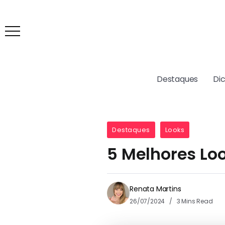
Destaques
Di
Destaques
Looks
5 Melhores Loo
Renata Martins
26/07/2024
3 Mins Read