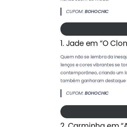
CUPOM:
BOHOCHIC
1. Jade em “O Clo
Quem não se lembra da inesque
lenços e cores vibrantes se t
contemporâneo, criando um loo
também ganharam destaque e f
CUPOM:
BOHOCHIC
2. Carminha em “A