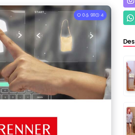
0
911
4
Des