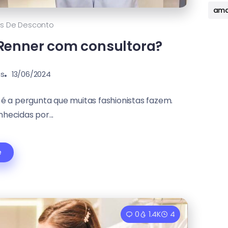
ama
s De Desconto
enner com consultora?
ns
13/06/2024
a pergunta que muitas fashionistas fazem.
hecidas por...
e
0
1.4K
4