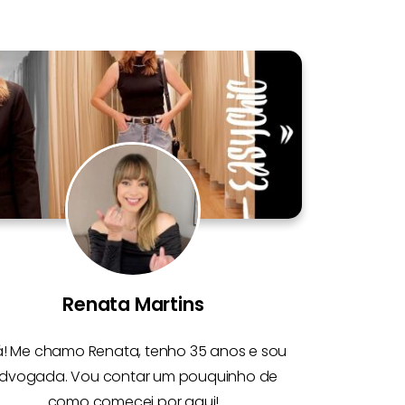
Renata Martins
á! Me chamo
Renata
, tenho 35 anos e sou
dvogada. Vou contar um pouquinho de
como comecei por aqui!