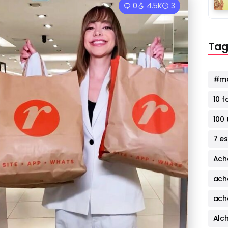
0
4.5K
3
Tag
#mo
10 
100 
7 e
Ach
ach
ach
Alc