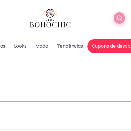
cas
Looks
Moda
Tendências
Cupons de desco
r