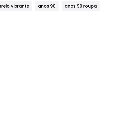
relo vibrante
anos 90
anos 90 roupa