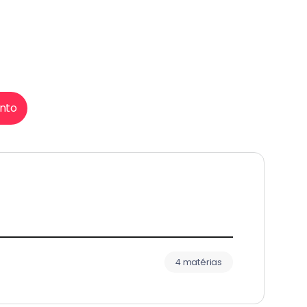
nto
4 matérias