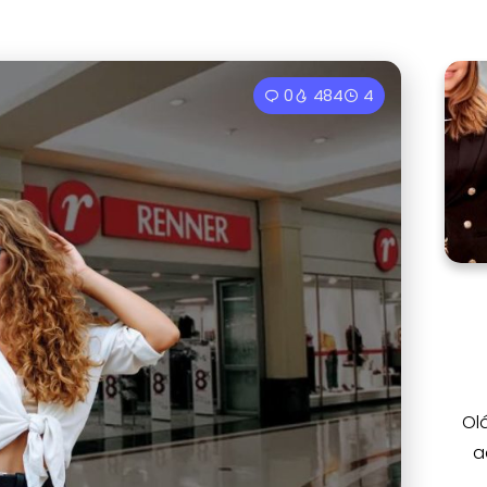
0
484
4
Ol
a