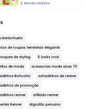
Renata Martins
s
dariachuelo
fotos de roupas femininas elegante
truques de styling
5 looks rock
stilos de moda
acessorios moda anos 70
adinhos Bohochic
achadinhos da renner
adinhos de promoção
adinhos renner
afiliado renner
hemia Renner
Algodão peruano