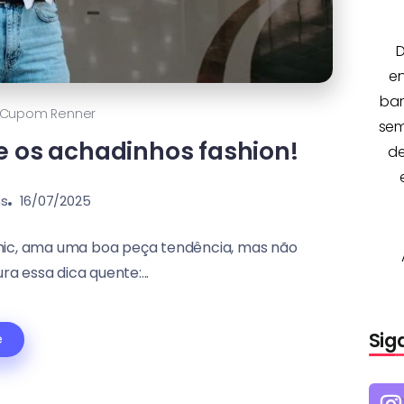
D
e
bar
Cupom Renner
sem
e os achadinhos fashion!
de
ns
16/07/2025
hic, ama uma boa peça tendência, mas não
a essa dica quente:...
Sig
e