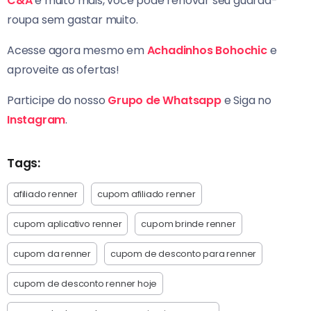
C&A
e muito mais, você pode renovar seu guarda-
roupa sem gastar muito.
Acesse agora mesmo em
Achadinhos Bohochic
e
aproveite as ofertas!
Participe do nosso
Grupo de Whatsapp
e Siga no
Instagram
.
Tags:
afiliado renner
cupom afiliado renner
cupom aplicativo renner
cupom brinde renner
cupom da renner
cupom de desconto para renner
cupom de desconto renner hoje