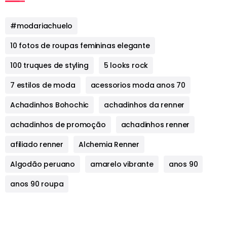
#modariachuelo
10 fotos de roupas femininas elegante
100 truques de styling
5 looks rock
7 estilos de moda
acessorios moda anos 70
Achadinhos Bohochic
achadinhos da renner
achadinhos de promoção
achadinhos renner
afiliado renner
Alchemia Renner
Algodão peruano
amarelo vibrante
anos 90
anos 90 roupa