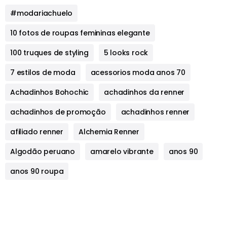
#modariachuelo
10 fotos de roupas femininas elegante
100 truques de styling
5 looks rock
7 estilos de moda
acessorios moda anos 70
Achadinhos Bohochic
achadinhos da renner
achadinhos de promoção
achadinhos renner
afiliado renner
Alchemia Renner
Algodão peruano
amarelo vibrante
anos 90
anos 90 roupa