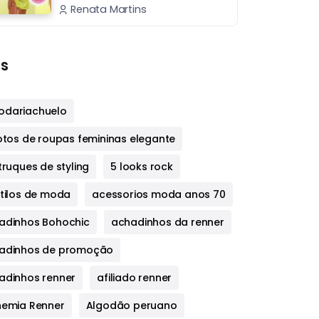
Renata Martins
s
dariachuelo
fotos de roupas femininas elegante
truques de styling
5 looks rock
stilos de moda
acessorios moda anos 70
adinhos Bohochic
achadinhos da renner
adinhos de promoção
adinhos renner
afiliado renner
hemia Renner
Algodão peruano