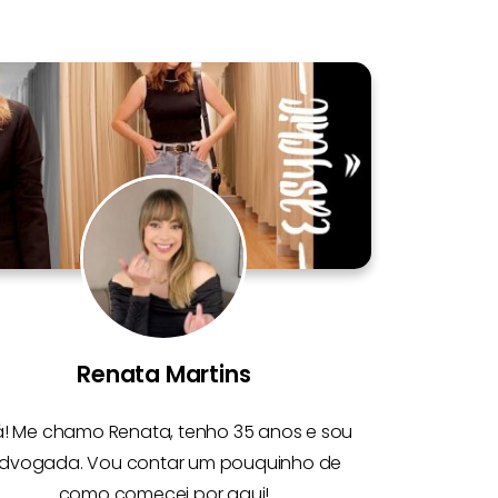
Renata Martins
á! Me chamo
Renata
, tenho 35 anos e sou
dvogada. Vou contar um pouquinho de
como comecei por aqui!