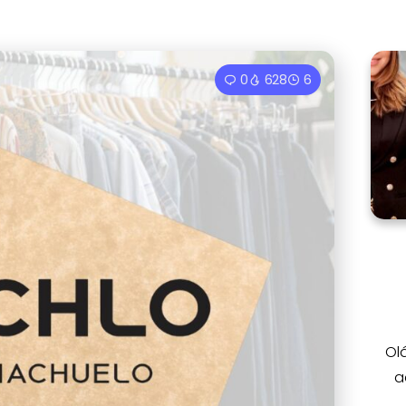
0
628
6
Ol
a