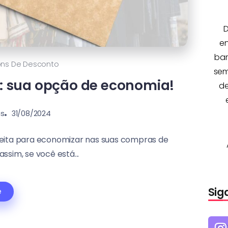
D
e
bar
ns De Desconto
sem
: sua opção de economia!
de
ns
31/08/2024
eita para economizar nas suas compras de
ssim, se você está...
Sig
e