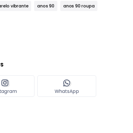
relo vibrante
anos 90
anos 90 roupa
s
stagram
WhatsApp