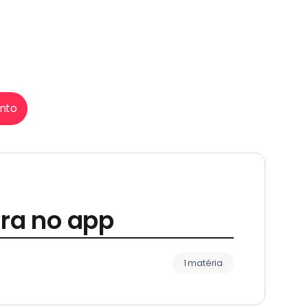
nto
ra no app
1 matéria