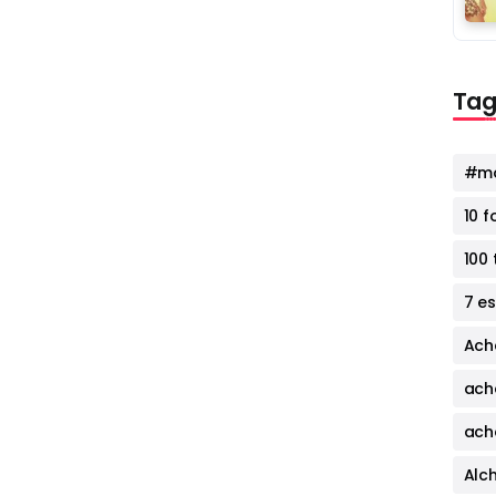
Tag
#mo
10 
100 
7 e
Ach
ach
ach
Alc