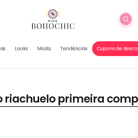
cas
Looks
Moda
Tendências
Cupons de desco
 riachuelo primeira comp