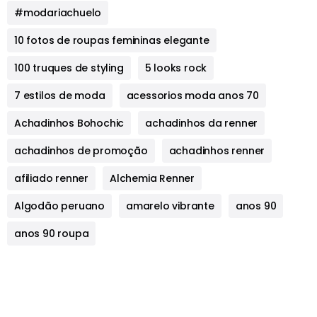
#modariachuelo
10 fotos de roupas femininas elegante
100 truques de styling
5 looks rock
7 estilos de moda
acessorios moda anos 70
Achadinhos Bohochic
achadinhos da renner
achadinhos de promoção
achadinhos renner
afiliado renner
Alchemia Renner
Algodão peruano
amarelo vibrante
anos 90
anos 90 roupa