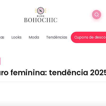
cas
Looks
Moda
Tendências
Cupons de desco
ro feminina: tendência 202