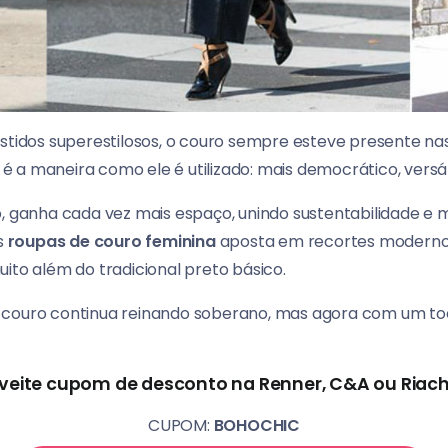
estidos superestilosos, o couro sempre esteve presente nas
 a maneira como ele é utilizado: mais democrático, versát
o, ganha cada vez mais espaço, unindo sustentabilidade e 
as
roupas de couro feminina
aposta em recortes moderno
ito além do tradicional preto básico.
 couro continua reinando soberano, mas agora com um to
veite cupom de desconto na Renner, C&A ou Riach
CUPOM:
BOHOCHIC