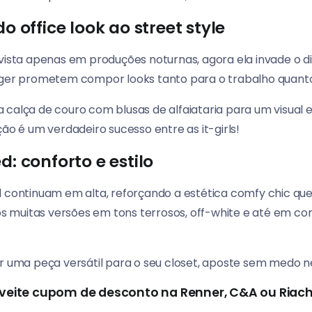
o office look ao street style
vista apenas em produções noturnas, agora ela invade o dia
ogger prometem compor looks tanto para o trabalho quant
 calça de couro com blusas de alfaiataria para um visual
 é um verdadeiro sucesso entre as it-girls!
d: conforto e estilo
d continuam em alta, reforçando a estética comfy chic qu
 muitas versões em tons terrosos, off-white e até em co
ir uma peça versátil para o seu closet, aposte sem medo n
veite cupom de desconto na Renner, C&A ou Riach