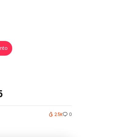
nto
5
2.5K
0