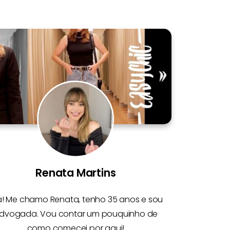
Renata Martins
á! Me chamo
Renata
, tenho 35 anos e sou
dvogada. Vou contar um pouquinho de
como comecei por aqui!