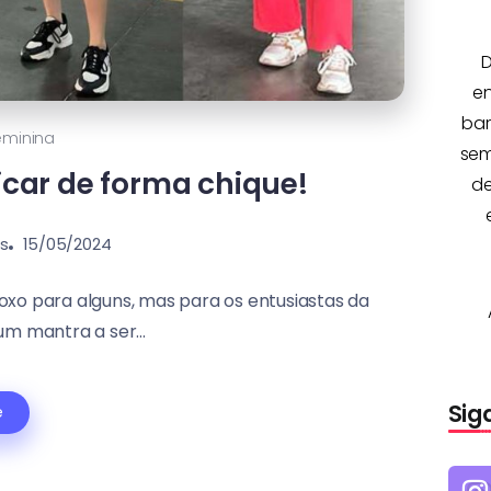
D
e
bar
minina
sem
icar de forma chique!
de
s
15/05/2024
oxo para alguns, mas para os entusiastas da
 mantra a ser...
Sig
e