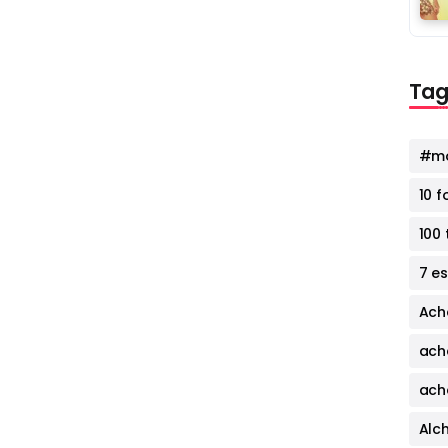
Tag
#mo
10 
100 
7 e
Ach
ach
ach
Alc