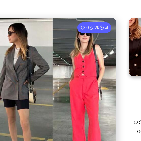
0
2K
4
Ol
a