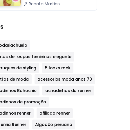
Renata Martins
s
dariachuelo
fotos de roupas femininas elegante
truques de styling
5 looks rock
stilos de moda
acessorios moda anos 70
adinhos Bohochic
achadinhos da renner
adinhos de promoção
adinhos renner
afiliado renner
hemia Renner
Algodão peruano