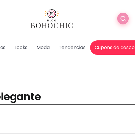
cas
Looks
Moda
Tendências
Cupons de desco
elegante