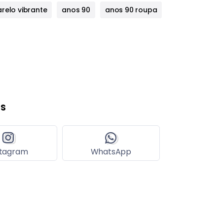
relo vibrante
anos 90
anos 90 roupa
s
stagram
WhatsApp