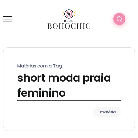
Matérias com a Tag:
short moda praia
feminino​
1 matéria