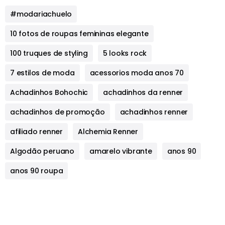
#modariachuelo
10 fotos de roupas femininas elegante
100 truques de styling
5 looks rock
7 estilos de moda
acessorios moda anos 70
Achadinhos Bohochic
achadinhos da renner
achadinhos de promoção
achadinhos renner
afiliado renner
Alchemia Renner
Algodão peruano
amarelo vibrante
anos 90
anos 90 roupa