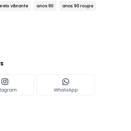
relo vibrante
anos 90
anos 90 roupa
s
stagram
WhatsApp