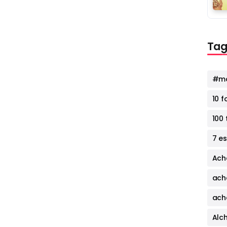
Tag
#mo
10 
100 
7 e
Ach
ach
ach
Alc