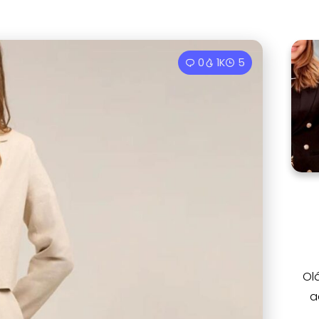
0
1K
5
Ol
a