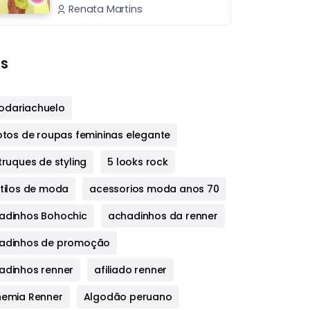
Renata Martins
s
dariachuelo
fotos de roupas femininas elegante
truques de styling
5 looks rock
stilos de moda
acessorios moda anos 70
adinhos Bohochic
achadinhos da renner
adinhos de promoção
adinhos renner
afiliado renner
hemia Renner
Algodão peruano