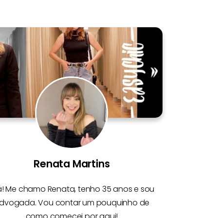
Renata Martins
á! Me chamo
Renata
, tenho 35 anos e sou
dvogada. Vou contar um pouquinho de
como comecei por aqui!