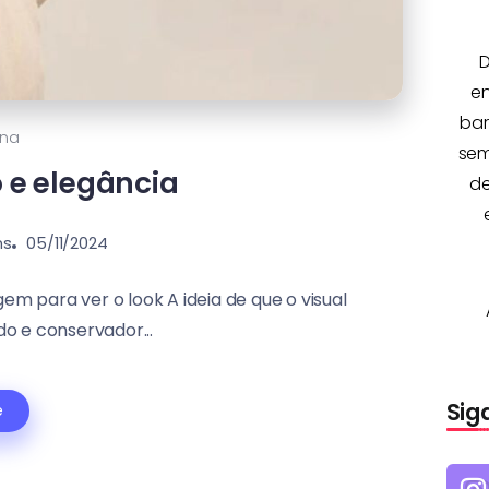
D
e
bar
ina
sem
lo e elegância
de
ns
05/11/2024
em para ver o look A ideia de que o visual
ido e conservador...
Sig
e