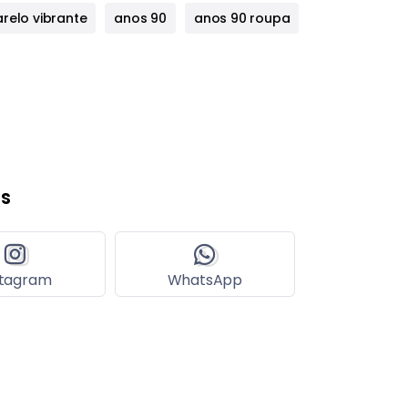
relo vibrante
anos 90
anos 90 roupa
s
stagram
WhatsApp