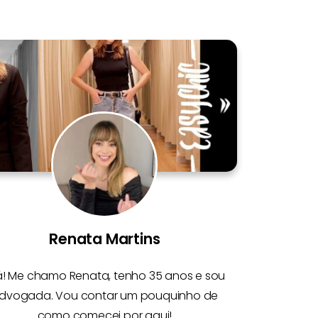
Renata Martins
á! Me chamo
Renata
, tenho 35 anos e sou
dvogada. Vou contar um pouquinho de
como comecei por aqui!