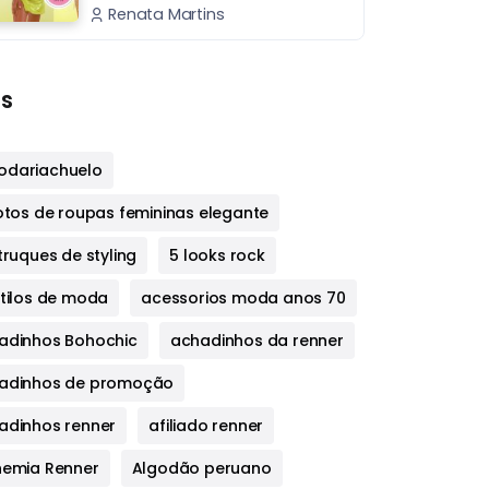
Renata Martins
s
dariachuelo
fotos de roupas femininas elegante
truques de styling
5 looks rock
stilos de moda
acessorios moda anos 70
adinhos Bohochic
achadinhos da renner
adinhos de promoção
adinhos renner
afiliado renner
hemia Renner
Algodão peruano