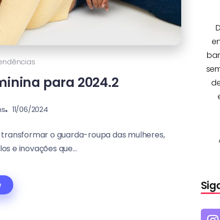
D
e
bar
endências
sem
inina para 2024.2
de
ns
11/06/2024
 transformar o guarda-roupa das mulheres,
os e inovações que...
Sig
e