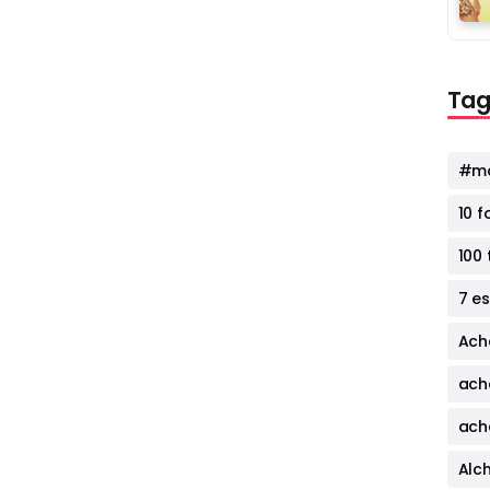
Tag
#mo
10 
100 
7 e
Ach
ach
ach
Alc