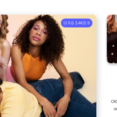
0
2.4K
5
Ol
a