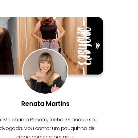
Renata Martins
á! Me chamo
Renata
, tenho 35 anos e sou
dvogada. Vou contar um pouquinho de
como comecei por aqui!