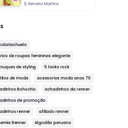
Renata Martins
s
dariachuelo
fotos de roupas femininas elegante
truques de styling
5 looks rock
stilos de moda
acessorios moda anos 70
adinhos Bohochic
achadinhos da renner
adinhos de promoção
adinhos renner
afiliado renner
hemia Renner
Algodão peruano