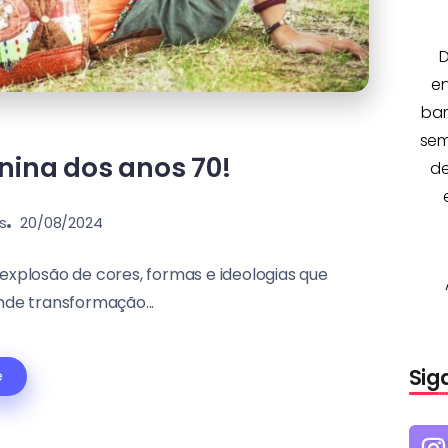
D
e
bar
sem
ina dos anos 70!
de
s
20/08/2024
xplosão de cores, formas e ideologias que
nde transformação...
Sig
e