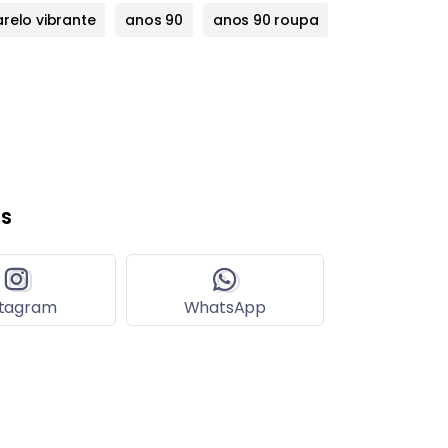
relo vibrante
anos 90
anos 90 roupa
s
stagram
WhatsApp