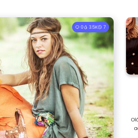
0
3.5K
7
Ol
a