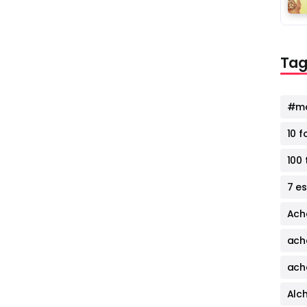
Tag
#mo
10 
100 
7 e
Ach
ach
ach
Alc