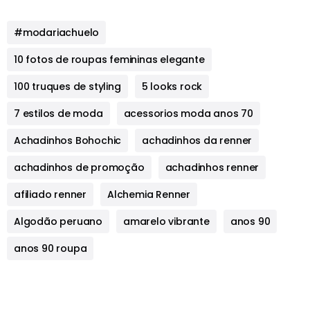
#modariachuelo
10 fotos de roupas femininas elegante
100 truques de styling
5 looks rock
7 estilos de moda
acessorios moda anos 70
Achadinhos Bohochic
achadinhos da renner
achadinhos de promoção
achadinhos renner
afiliado renner
Alchemia Renner
Algodão peruano
amarelo vibrante
anos 90
anos 90 roupa