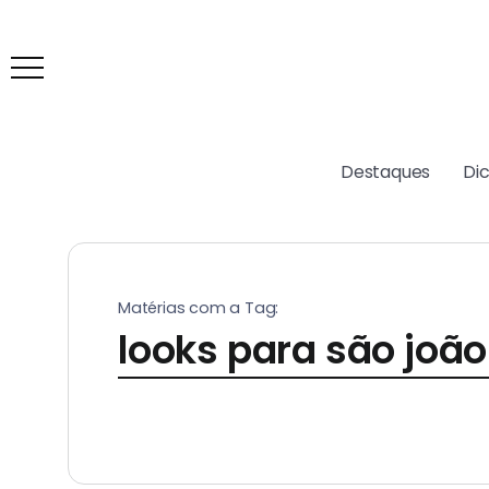
Destaques
Di
Matérias com a Tag:
looks para são joã