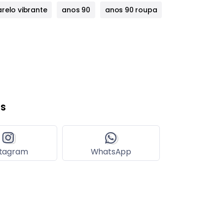
relo vibrante
anos 90
anos 90 roupa
s
stagram
WhatsApp