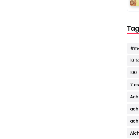
Tag
#mo
10 
100 
7 e
Ach
ach
ach
Alc