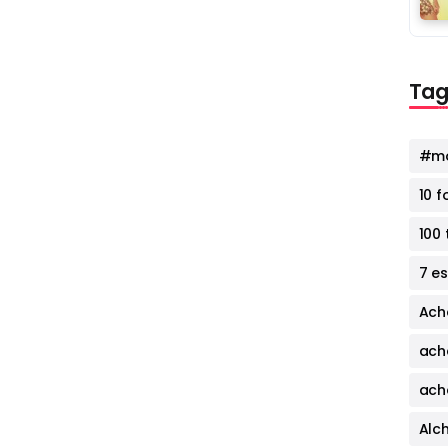
Tag
#mo
10 
100 
7 e
Ach
ach
ach
Alc