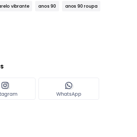
relo vibrante
anos 90
anos 90 roupa
s
stagram
WhatsApp