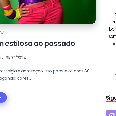
D
e
bar
DA
sem
m estilosa ao passado
de
ns
31/07/2024
stalgia e admiração, isso porque os anos 80
gância, cores...
Sig
e