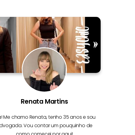
Renata Martins
á! Me chamo
Renata
, tenho 35 anos e sou
dvogada. Vou contar um pouquinho de
como comecei por aqui!