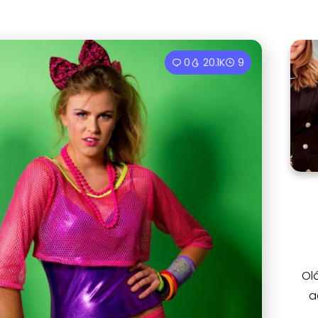
0
20.1K
9
Ol
a