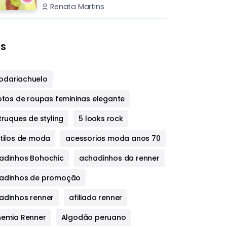
Renata Martins
s
dariachuelo
fotos de roupas femininas elegante
truques de styling
5 looks rock
stilos de moda
acessorios moda anos 70
adinhos Bohochic
achadinhos da renner
adinhos de promoção
adinhos renner
afiliado renner
hemia Renner
Algodão peruano