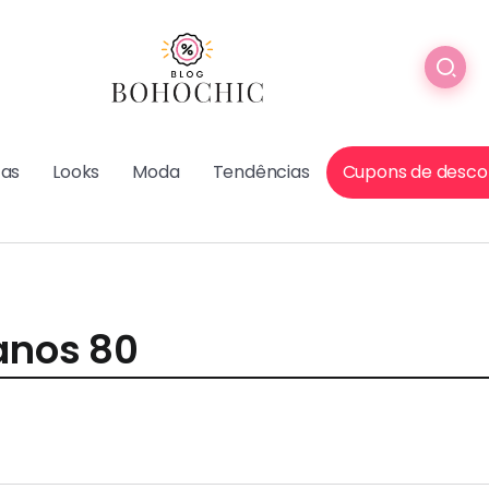
cas
Looks
Moda
Tendências
Cupons de desco
 anos 80