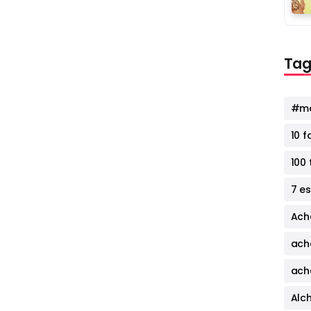
Tag
#mo
10 
100 
7 e
Ach
ach
ach
Alc