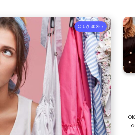
0
3K
7
Ol
a