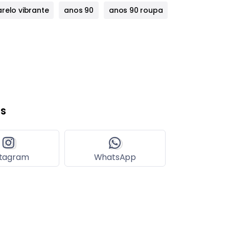
relo vibrante
anos 90
anos 90 roupa
s
stagram
WhatsApp