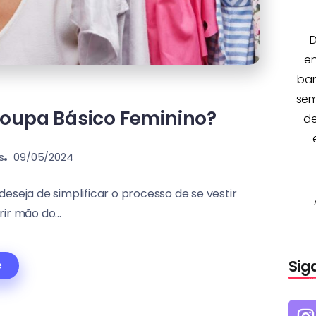
D
e
bar
sem
upa Básico Feminino?
de
s
09/05/2024
eja de simplificar o processo de se vestir
ir mão do...
Sig
e