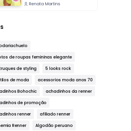
Renata Martins
s
dariachuelo
fotos de roupas femininas elegante
truques de styling
5 looks rock
stilos de moda
acessorios moda anos 70
adinhos Bohochic
achadinhos da renner
adinhos de promoção
adinhos renner
afiliado renner
hemia Renner
Algodão peruano