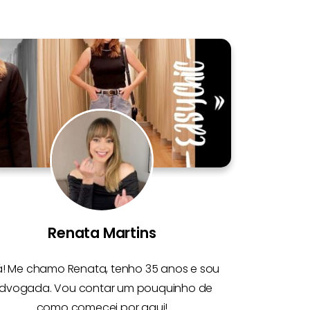
Renata Martins
á! Me chamo
Renata
, tenho 35 anos e sou
dvogada. Vou contar um pouquinho de
como comecei por aqui!