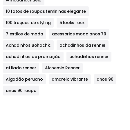
#modariachuelo
10 fotos de roupas femininas elegante
100 truques de styling
5 looks rock
7 estilos de moda
acessorios moda anos 70
Achadinhos Bohochic
achadinhos da renner
achadinhos de promoção
achadinhos renner
afiliado renner
Alchemia Renner
Algodão peruano
amarelo vibrante
anos 90
anos 90 roupa