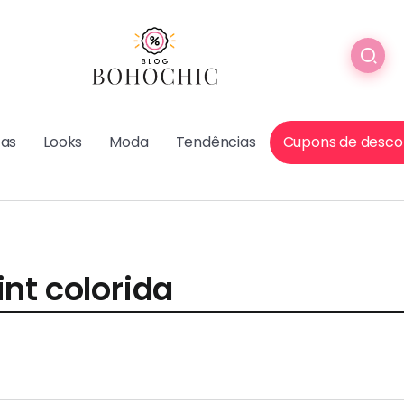
cas
Looks
Moda
Tendências
Cupons de desco
nt colorida