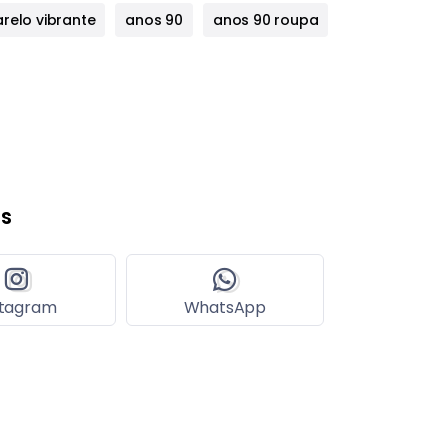
relo vibrante
anos 90
anos 90 roupa
s
stagram
WhatsApp