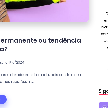
D
e
bar
sem
permanente ou tendência
de
a?
ns
04/10/2024
cos e duradouros da moda, pois desde o seu
nas ruas. Assim,...
Sig
e