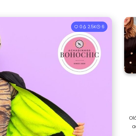
0
2.5K
6
Ol
a