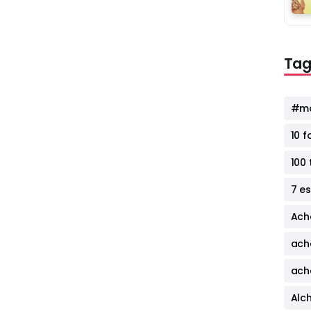
Tag
#mo
10 
100 
7 e
Ach
ach
ach
Alc