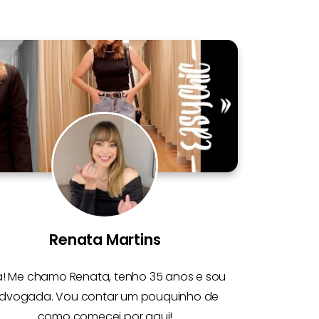
Renata Martins
á! Me chamo
Renata
, tenho 35 anos e sou
dvogada. Vou contar um pouquinho de
como comecei por aqui!