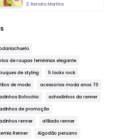
Renata Martins
s
dariachuelo
fotos de roupas femininas elegante
truques de styling
5 looks rock
stilos de moda
acessorios moda anos 70
adinhos Bohochic
achadinhos da renner
adinhos de promoção
adinhos renner
afiliado renner
hemia Renner
Algodão peruano