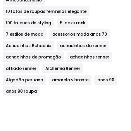
#modariachuelo
10 fotos de roupas femininas elegante
100 truques de styling
5 looks rock
7 estilos de moda
acessorios moda anos 70
Achadinhos Bohochic
achadinhos da renner
achadinhos de promoção
achadinhos renner
afiliado renner
Alchemia Renner
Algodão peruano
amarelo vibrante
anos 90
anos 90 roupa