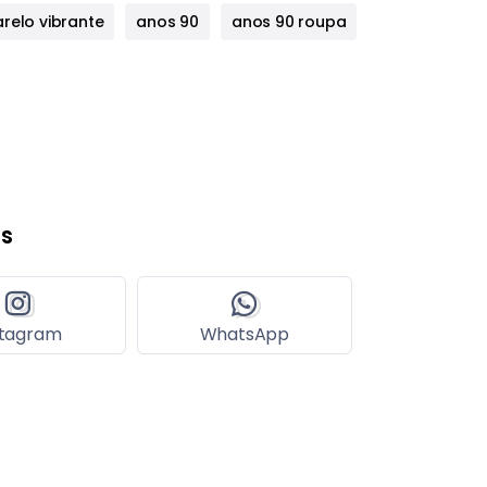
relo vibrante
anos 90
anos 90 roupa
s
stagram
WhatsApp