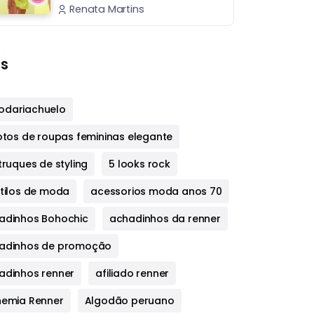
Renata Martins
s
dariachuelo
fotos de roupas femininas elegante
truques de styling
5 looks rock
stilos de moda
acessorios moda anos 70
adinhos Bohochic
achadinhos da renner
adinhos de promoção
adinhos renner
afiliado renner
hemia Renner
Algodão peruano