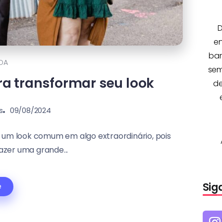
D
e
bar
DA
sem
ra transformar seu look
de
s
09/08/2024
r um look comum em algo extraordinário, pois
zer uma grande...
Sig
e