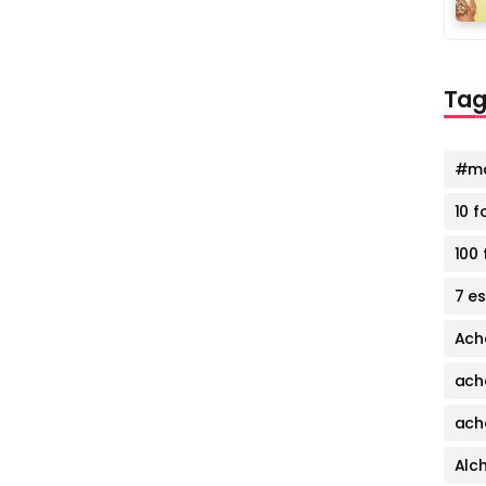
Tag
#mo
10 
100 
7 e
Ach
ach
ach
Alc