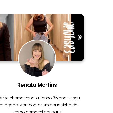
Renata Martins
á! Me chamo
Renata
, tenho 35 anos e sou
dvogada. Vou contar um pouquinho de
como comecei por aqui!