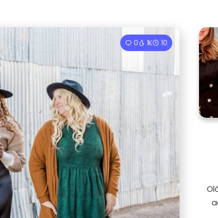
0
1K
10
Ol
a