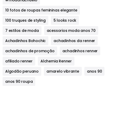
#modariachuelo
10 fotos de roupas femininas elegante
100 truques de styling
5 looks rock
7 estilos de moda
acessorios moda anos 70
Achadinhos Bohochic
achadinhos da renner
achadinhos de promoção
achadinhos renner
afiliado renner
Alchemia Renner
Algodão peruano
amarelo vibrante
anos 90
anos 90 roupa