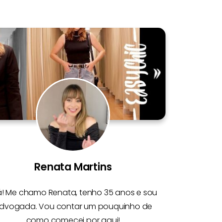
Renata Martins
á! Me chamo
Renata
, tenho 35 anos e sou
dvogada. Vou contar um pouquinho de
como comecei por aqui!