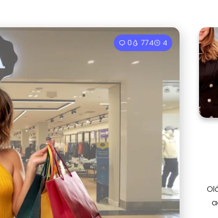
0
774
4
Ol
a