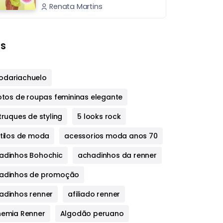
Renata Martins
s
dariachuelo
fotos de roupas femininas elegante
truques de styling
5 looks rock
stilos de moda
acessorios moda anos 70
adinhos Bohochic
achadinhos da renner
adinhos de promoção
adinhos renner
afiliado renner
hemia Renner
Algodão peruano