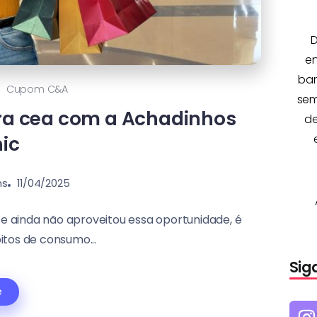
D
e
bar
Cupom C&a
sem
a cea com a Achadinhos
de
ic
ns
11/04/2025
e ainda não aproveitou essa oportunidade, é
itos de consumo...
Sig
e