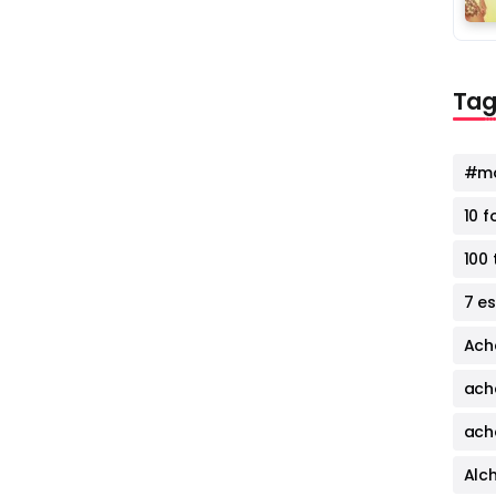
Tag
#mo
10 
100 
7 e
Ach
ach
ach
Alc