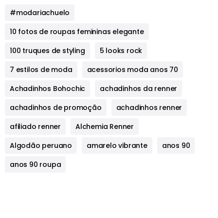
#modariachuelo
10 fotos de roupas femininas elegante
100 truques de styling
5 looks rock
7 estilos de moda
acessorios moda anos 70
Achadinhos Bohochic
achadinhos da renner
achadinhos de promoção
achadinhos renner
afiliado renner
Alchemia Renner
Algodão peruano
amarelo vibrante
anos 90
anos 90 roupa