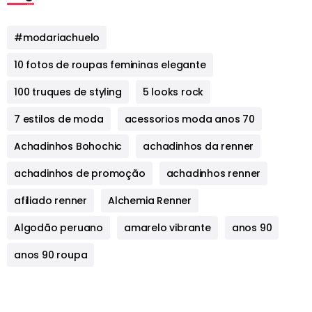
#modariachuelo
10 fotos de roupas femininas elegante
100 truques de styling
5 looks rock
7 estilos de moda
acessorios moda anos 70
Achadinhos Bohochic
achadinhos da renner
achadinhos de promoção
achadinhos renner
afiliado renner
Alchemia Renner
Algodão peruano
amarelo vibrante
anos 90
anos 90 roupa