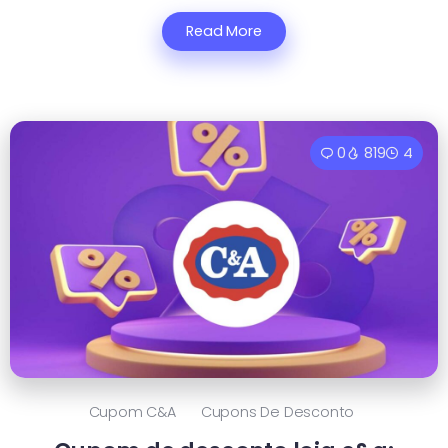
Read More
0
819
4
Cupom C&a
Cupons De Desconto