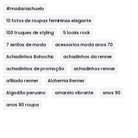
#modariachuelo
10 fotos de roupas femininas elegante
100 truques de styling
5 looks rock
7 estilos de moda
acessorios moda anos 70
Achadinhos Bohochic
achadinhos da renner
achadinhos de promoção
achadinhos renner
afiliado renner
Alchemia Renner
Algodão peruano
amarelo vibrante
anos 90
anos 90 roupa