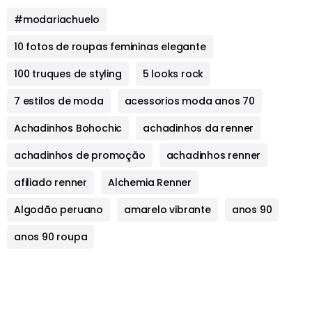
#modariachuelo
10 fotos de roupas femininas elegante
100 truques de styling
5 looks rock
7 estilos de moda
acessorios moda anos 70
Achadinhos Bohochic
achadinhos da renner
achadinhos de promoção
achadinhos renner
afiliado renner
Alchemia Renner
Algodão peruano
amarelo vibrante
anos 90
anos 90 roupa