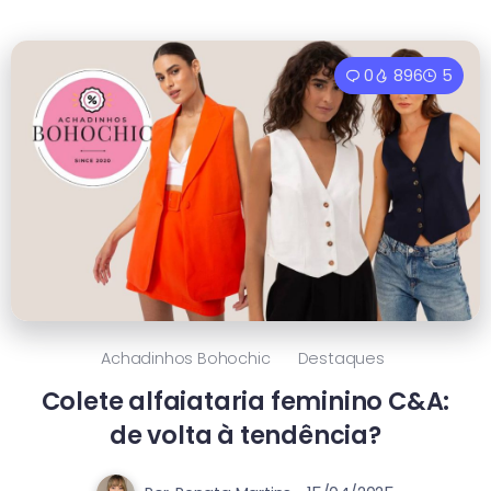
0
896
5
Achadinhos Bohochic
Destaques
Colete alfaiataria feminino C&A:
de volta à tendência?