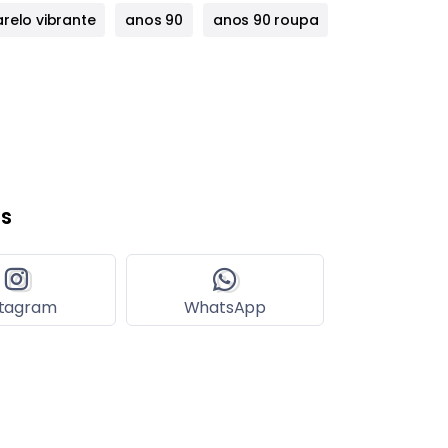
relo vibrante
anos 90
anos 90 roupa
s
stagram
WhatsApp