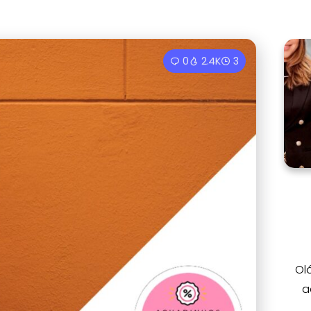
0
2.4K
3
Ol
a