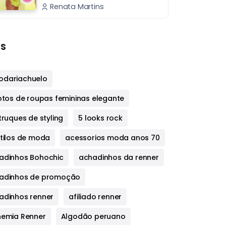
Renata Martins
s
dariachuelo
fotos de roupas femininas elegante
truques de styling
5 looks rock
stilos de moda
acessorios moda anos 70
adinhos Bohochic
achadinhos da renner
adinhos de promoção
adinhos renner
afiliado renner
hemia Renner
Algodão peruano