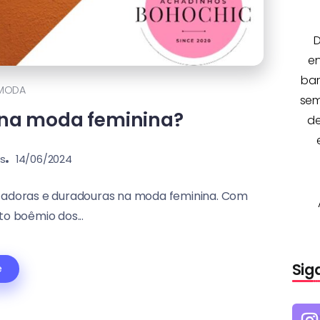
D
e
bar
MODA
sem
c na moda feminina?
de
ns
14/06/2024
tadoras e duradouras na moda feminina. Com
o boêmio dos...
Sig
e