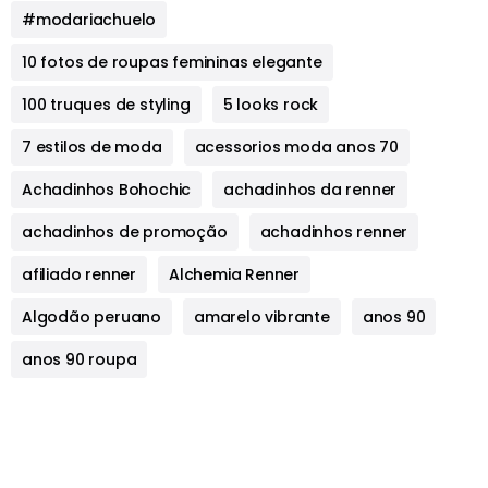
#modariachuelo
10 fotos de roupas femininas elegante
100 truques de styling
5 looks rock
7 estilos de moda
acessorios moda anos 70
Achadinhos Bohochic
achadinhos da renner
achadinhos de promoção
achadinhos renner
afiliado renner
Alchemia Renner
Algodão peruano
amarelo vibrante
anos 90
anos 90 roupa