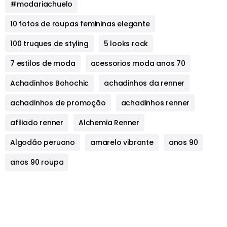
#modariachuelo
10 fotos de roupas femininas elegante
100 truques de styling
5 looks rock
7 estilos de moda
acessorios moda anos 70
Achadinhos Bohochic
achadinhos da renner
achadinhos de promoção
achadinhos renner
afiliado renner
Alchemia Renner
Algodão peruano
amarelo vibrante
anos 90
anos 90 roupa