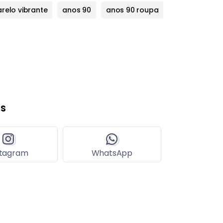
relo vibrante
anos 90
anos 90 roupa
s
stagram
WhatsApp