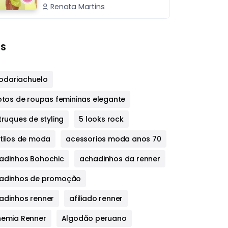
Renata Martins
s
dariachuelo
fotos de roupas femininas elegante
truques de styling
5 looks rock
stilos de moda
acessorios moda anos 70
adinhos Bohochic
achadinhos da renner
adinhos de promoção
adinhos renner
afiliado renner
hemia Renner
Algodão peruano