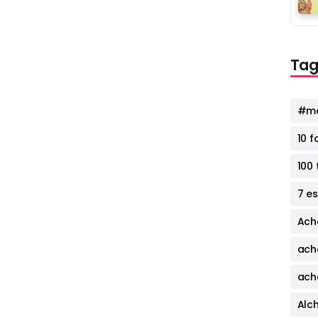
Tag
#mo
10 
100 
7 e
Ach
ach
ach
Alc