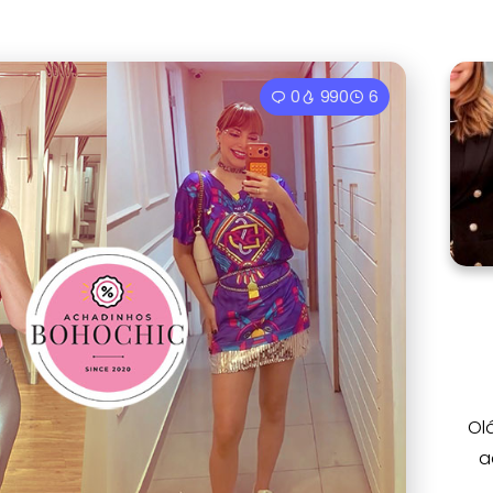
0
990
6
Ol
a