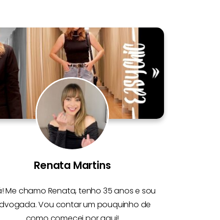
Renata Martins
á! Me chamo
Renata
, tenho 35 anos e sou
dvogada. Vou contar um pouquinho de
como comecei por aqui!