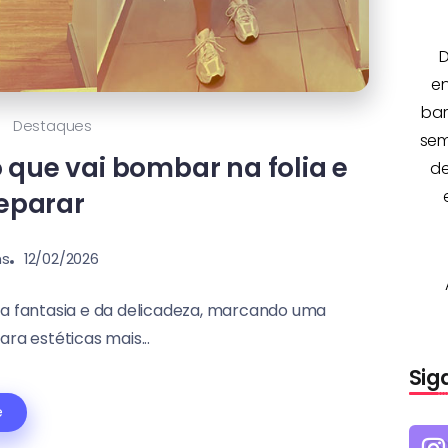
D
e
bar
Destaques
sem
 que vai bombar na folia e
de
eparar
ns
12/02/2026
a fantasia e da delicadeza, marcando uma
ra estéticas mais...
Sig
e