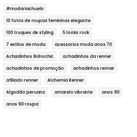
#modariachuelo
10 fotos de roupas femininas elegante
100 truques de styling
5 looks rock
7 estilos de moda
acessorios moda anos 70
Achadinhos Bohochic
achadinhos da renner
achadinhos de promoção
achadinhos renner
afiliado renner
Alchemia Renner
Algodão peruano
amarelo vibrante
anos 90
anos 90 roupa