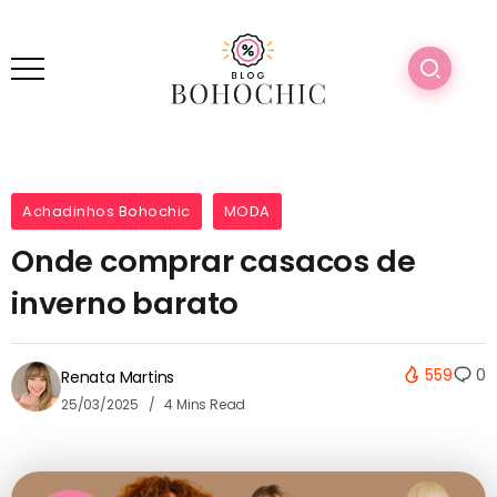
Achadinhos Bohochic
MODA
Onde comprar casacos de
inverno barato
559
0
Renata Martins
25/03/2025
4 Mins Read