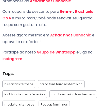
promoções da
Achadinhos Bohochic
.
Com cupons de desconto para
Renner
,
Riachuelo
,
C&A
e muito mais, você pode renovar seu guarda-
roupa sem gastar muito.
Acesse agora mesmo em
Achadinhos Bohochic
e
aproveite as ofertas!
Participe do nosso
Grupo de Whatsapp
e Siga no
Instagram
.
Tags:
blusa tons terrosos
calça tons terrosos feminina
look tons terrosos feminino
moda feminina tons terrosos
moda tons terrosos
Roupas femininas