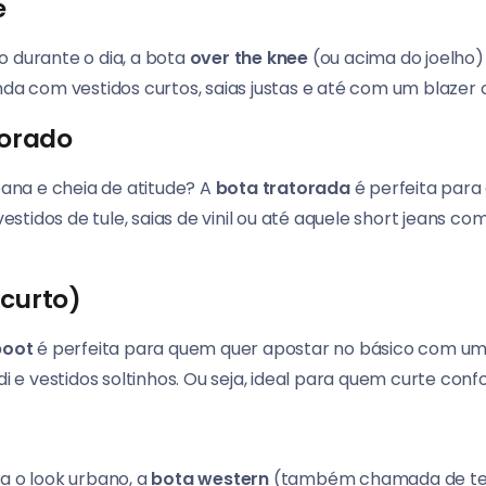
e
o durante o dia, a bota
over the knee
(ou acima do joelho) 
nda com vestidos curtos, saias justas e até com um blazer 
torado
na e cheia de atitude? A
bota tratorada
é perfeita para
tidos de tule, saias de vinil ou até aquele short jeans co
 curto)
boot
é perfeita para quem quer apostar no básico com um t
di e vestidos soltinhos. Ou seja, ideal para quem curte conf
a o look urbano, a
bota western
(também chamada de te