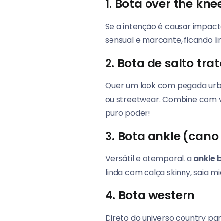
1. Bota over the kne
Se a intenção é causar impact
sensual e marcante, ficando li
2. Bota de salto tra
Quer um look com pegada urba
ou streetwear. Combine com ves
puro poder!
3. Bota ankle (cano
Versátil e atemporal, a
ankle 
linda com calça skinny, saia mi
4. Bota western
Direto do universo country par