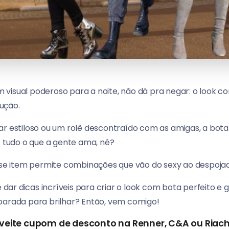
visual poderoso para a noite, não dá pra negar: o look c
ução.
ar estiloso ou um rolê descontraído com as amigas, a bota
– tudo o que a gente ama, né?
esse item permite combinações que vão do sexy ao despoj
e dar dicas incríveis para criar o look com bota perfeito e 
parada para brilhar? Então, vem comigo!
veite cupom de desconto na Renner, C&A ou Riach