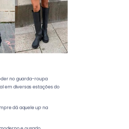
poder no guarda-roupa
nal em diversas estações do
sempre dá aquele
up
na
 moderno e ousado.