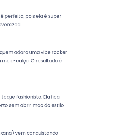
é perfeita, pois ela é super
oversized.
 quem adora uma vibe rocker
m meia-calça. O resultado é
oque fashionista. Ela fica
orto sem abrir mão do estilo.
xana) vem conquistando