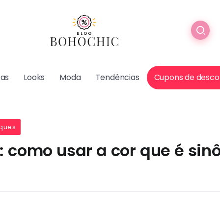
cas
Looks
Moda
Tendências
Cupons de desco
ques
: como usar a cor que é si