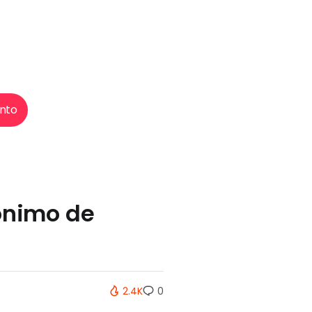
nto
nônimo de
2.4K
0