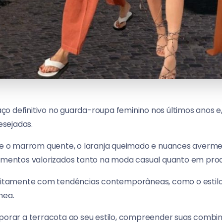
o definitivo no guarda-roupa feminino nos últimos anos e, 
sejadas.
tre o marrom quente, o laranja queimado e nuances avermel
lementos valorizados tanto na moda casual quanto em pro
feitamente com tendências contemporâneas, como o estilo
nea.
rporar a terracota ao seu estilo, compreender suas combina