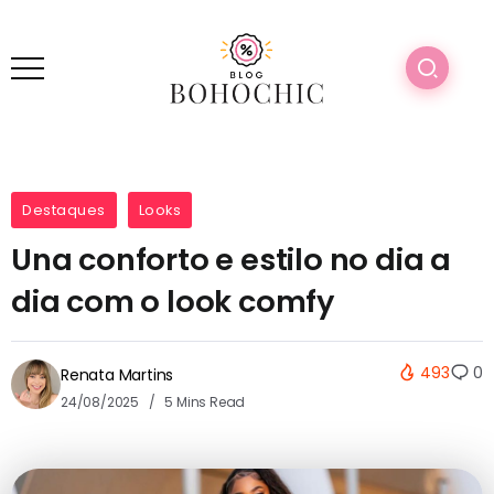
Destaques
Looks
Una conforto e estilo no dia a
dia com o look comfy
493
0
Renata Martins
24/08/2025
5 Mins Read