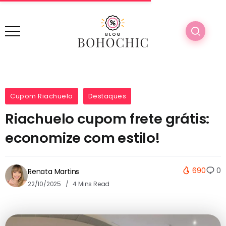
Cupom Riachuelo
Destaques
Riachuelo cupom frete grátis:
economize com estilo!
690
0
Renata Martins
22/10/2025
4 Mins Read