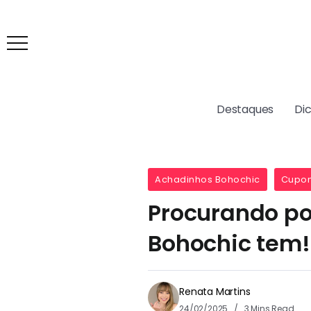
Destaques
Di
Achadinhos Bohochic
Cupon
Procurando p
Bohochic tem!
Renata Martins
24/02/2025
3 Mins Read