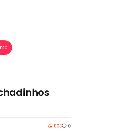
nto
chadinhos
803
0