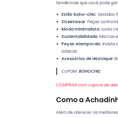
tendências que você pode gar
Estilo boho-chic
: Vestidos 
Streetwear
: Peças confortáv
Moda minimalista
: Looks c
Sustentabilidade
: Marcas 
Peças atemporais
: Invist
básicas.
Acessórios de destaque
: 
CUPOM:
BOHOCHIC
COMPRAR com cupons de des
Como a Achadinh
Além de oferecer os melhore