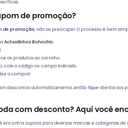
ecíficas.
upom de promoção?
 de promoção
, não se preocupe! O processo é bem simp
da
Achadinhos Bohochic
.
.
ione os produtos ao carrinho.
cole o código no campo indicado.
lize a compra!
icam descontos automaticamente, então fique atenta aos pre
oda com desconto? Aqui você enc
cê encontra cupons para diversas marcas e categorias de