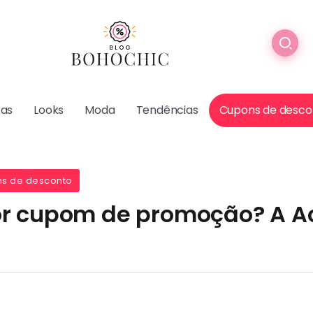
cas
Looks
Moda
Tendências
Cupons de desco
s de desconto
or cupom de promoção? A A