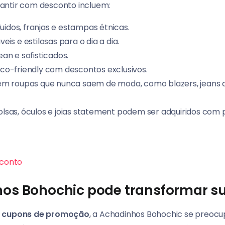
antir com desconto incluem:
fluidos, franjas e estampas étnicas.
eis e estilosas para o dia a dia.
lean e sofisticados.
eco-friendly com descontos exclusivos.
a em roupas que nunca saem de moda, como blazers, jeans 
Bolsas, óculos e joias statement podem ser adquiridos com p
conto
os Bohochic pode transformar s
s
cupons de promoção
, a Achadinhos Bohochic se preocu